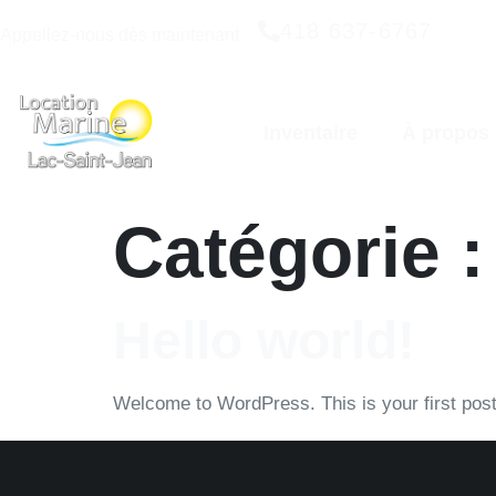
418 637-6767
Appellez-nous dès maintenant
Inventaire
À propos
Catégorie 
Hello world!
Welcome to WordPress. This is your first post. E