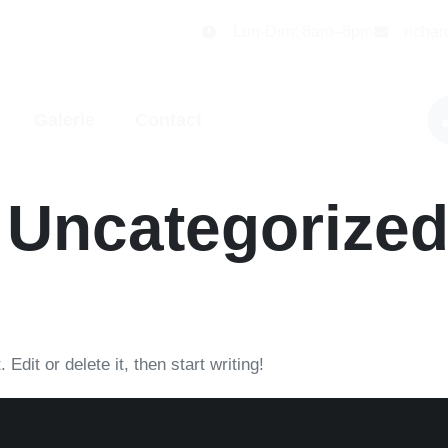
Lun-Dim: 8am–8pm
richa
Galerie
Contact
:
Uncategorize
dit or delete it, then start writing!